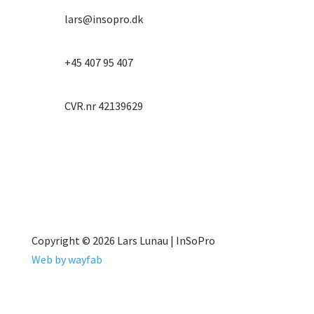
lars@insopro.dk
+45 407 95 407
CVR.nr 42139629
Copyright © 2026 Lars Lunau | InSoPro
Web by wayfab